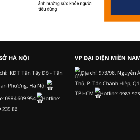
ảnh hưởng sức khỏe người
tiêu dùng
SỞ HÀ NỘI
VP ĐẠI DIỆN MIỀN NA
 chỉ: KĐT Tân Tây Đô - Tân
Địa chỉ: 973/98, Nguyễn 
Thủ, P. Tân Chánh Hiệp, Q1
Đan Phượng, Hà Nội
TP.HCM
Hotline:
0987 923
ne: 0984 609 954
Hotline:
9 235 86