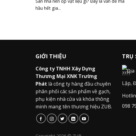
Sàn nhà nên ốp vật liệu gì? Đây là vấn đề mà
hầu hết gia...
GIỚI THIỆU
TRỤ 
Công ty TNHH Xây Dựng
Địa
Thương Mại XNK Trường
Lập, 
Phát
là công ty hàng đầu chuyên
phân phối các sản phẩm về gạch,
Hotli
phụ kiện nhà cửa và khóa thông
098 7
minh mang tên thương hiệu ZUB.
Copyright 2026 © ZUB