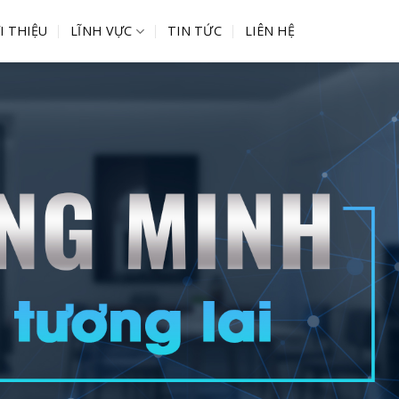
I THIỆU
LĨNH VỰC
TIN TỨC
LIÊN HỆ