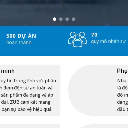
70
500 DỰ ÁN
quy mô nhân sự
hoàn thành
 minh
Phụ
 uy tín trong lĩnh vực phân
Nhà 
h đem đến sự an toàn và
là đố
ục sản phẩm đa dạng và áp
đồ m
 đại, ZUB cam kết mang
dạng,
 bạn sự bảo vệ hiệu quả.
đầu 