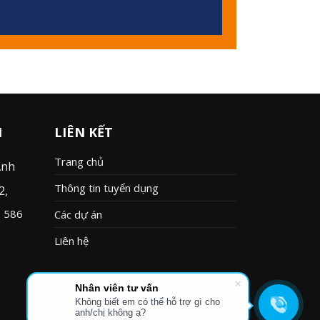
M
LIÊN KẾT
Trang chủ
Ảnh
Thông tin tuyển dụng
2,
 586
Các dự án
Liên hệ
Nhân viên tư vấn
Không biết em có thể hỗ trợ gì cho
anh/chị không ạ?