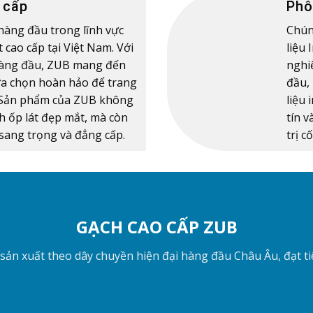
 cấp
Phô
n hàng đầu trong lĩnh vực
Chún
 cao cấp tại Việt Nam. Với
liệu
hàng đầu, ZUB mang đến
nghi
ựa chọn hoàn hảo để trang
đầu,
. Sản phẩm của ZUB không
liệu 
ch ốp lát đẹp mắt, mà còn
tín 
 sang trọng và đẳng cấp.
trị c
GẠCH CAO CẤP ZUB
n xuất theo dây chuyền hiện đại hàng đầu Châu Âu, đạt tiê